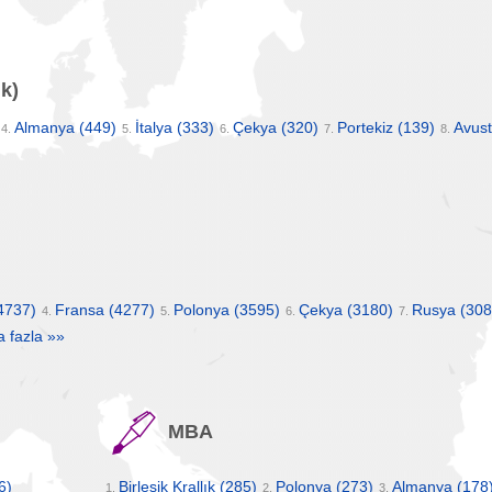
k)
Almanya
(449)
İtalya
(333)
Çekya
(320)
Portekiz
(139)
Avus
4.
5.
6.
7.
8.
4737)
Fransa
(4277)
Polonya
(3595)
Çekya
(3180)
Rusya
(308
4.
5.
6.
7.
 fazla »»
MBA
6)
Birleşik Krallık
(285)
Polonya
(273)
Almanya
(178
1.
2.
3.