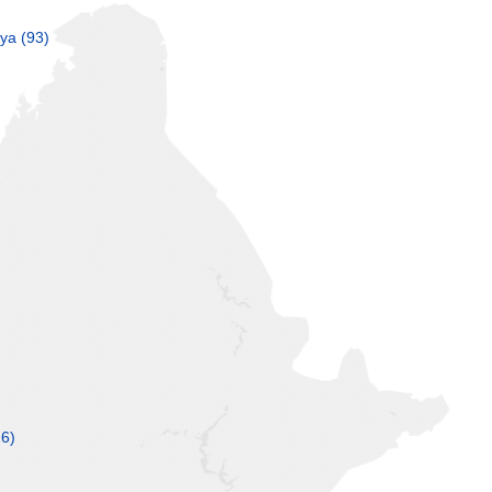
lya
(93)
6)