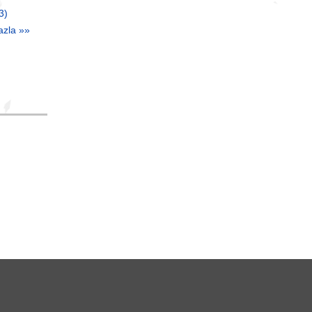
3)
azla »»