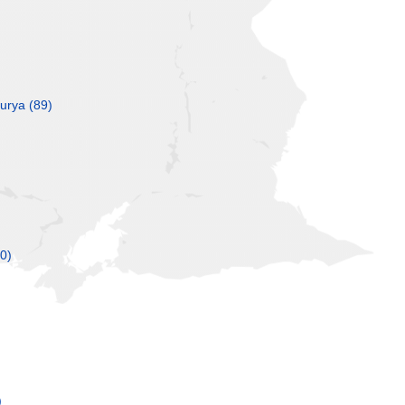
turya
(89)
0)
)