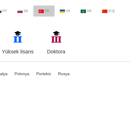
РУ
SK
TR
УК
AR
中文
Yüksek lisans
Doktora
talya
Polonya
Portekiz
Rusya