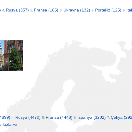
)
Rusya
(357)
Fransa
(165)
Ukrayna
(132)
Portekiz
(125)
İta
4.
5.
6.
7.
8.
4899)
Rusya
(4470)
Fransa
(4448)
İspanya
(3202)
Çekya
(292
4.
5.
6.
7.
 fazla »»