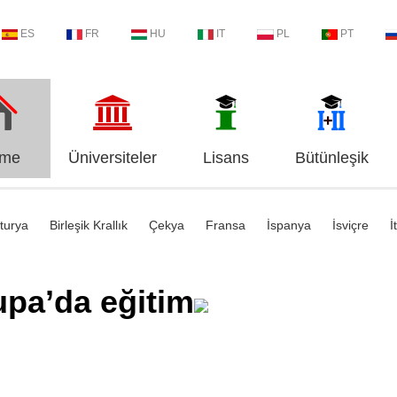
ES
FR
HU
IT
PL
PT
me
Üniversiteler
Lisans
Bütünleşik
turya
Birleşik Krallık
Çekya
Fransa
İspanya
İsviçre
İ
upa’da eğitim