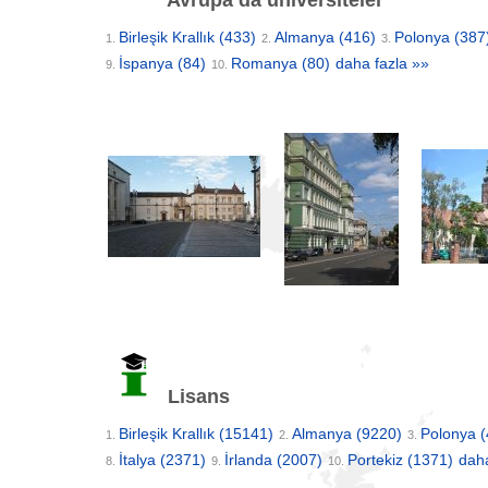
Avrupa’da üniversiteler
Birleşik Krallık
(433)
Almanya
(416)
Polonya
(387
1.
2.
3.
İspanya
(84)
Romanya
(80)
daha fazla »»
9.
10.
Lisans
Birleşik Krallık
(15141)
Almanya
(9220)
Polonya
(
1.
2.
3.
İtalya
(2371)
İrlanda
(2007)
Portekiz
(1371)
daha
8.
9.
10.