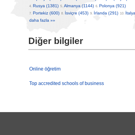
Rusya
(1381)
Almanya
(1144)
Polonya
(921)
4.
5.
6.
Portekiz
(600)
İsviçre
(453)
İrlanda
(291)
İtaly
7.
8.
9.
10.
daha fazla »»
Diğer bilgiler
Online öğretim
Top accredited schools of business