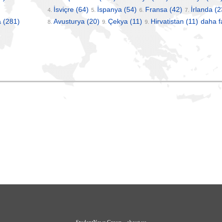
İsviçre
(64)
İspanya
(54)
Fransa
(42)
İrlanda
(2
4.
5.
6.
7.
a
(281)
Avusturya
(20)
Çekya
(11)
Hirvatistan
(11)
daha f
8.
9.
9.