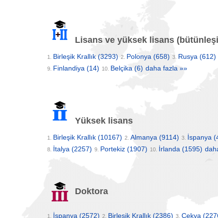
Lisans ve yüksek lisans (bütünleşi
Birleşik Krallık
(3293)
Polonya
(658)
Rusya
(612)
1.
2.
3.
Finlandiya
(14)
Belçika
(6)
daha fazla »»
9.
10.
Yüksek lisans
Birleşik Krallık
(10167)
Almanya
(9114)
İspanya
(
1.
2.
3.
İtalya
(2257)
Portekiz
(1907)
İrlanda
(1595)
daha
8.
9.
10.
Doktora
İspanya
(2572)
Birleşik Krallık
(2386)
Çekya
(227
1.
2.
3.