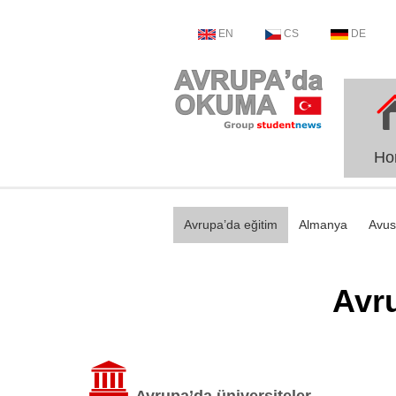
EN
CS
DE
Ho
Avrupa’da eğitim
Almanya
Avus
Avr